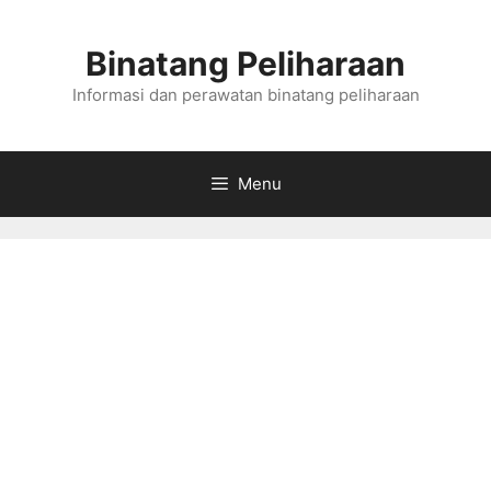
Skip
to
Binatang Peliharaan
content
Informasi dan perawatan binatang peliharaan
Menu