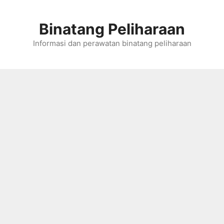
Skip
to
Binatang Peliharaan
content
Informasi dan perawatan binatang peliharaan