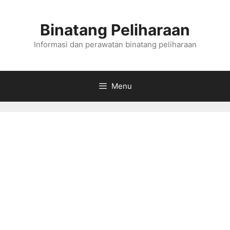
Skip
to
Binatang Peliharaan
content
Informasi dan perawatan binatang peliharaan
Menu