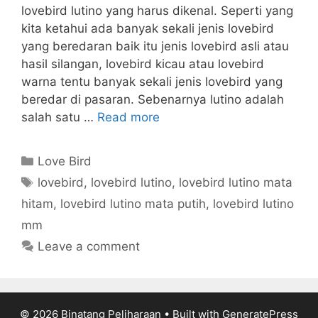
lovebird lutino yang harus dikenal. Seperti yang
kita ketahui ada banyak sekali jenis lovebird
yang beredaran baik itu jenis lovebird asli atau
hasil silangan, lovebird kicau atau lovebird
warna tentu banyak sekali jenis lovebird yang
beredar di pasaran. Sebenarnya lutino adalah
salah satu …
Read more
Categories
Love Bird
Tags
lovebird
,
lovebird lutino
,
lovebird lutino mata
hitam
,
lovebird lutino mata putih
,
lovebird lutino
mm
Leave a comment
© 2026 Binatang Peliharaan
• Built with
GeneratePress