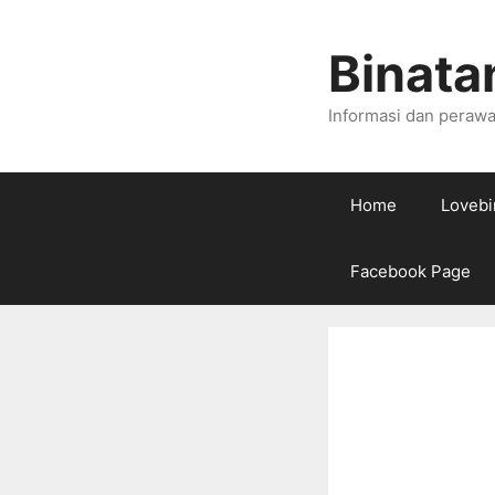
Skip
to
Binata
content
Informasi dan perawa
Home
Lovebi
Facebook Page