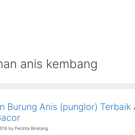
an anis kembang
 Burung Anis (punglor) Terbaik
Gacor
2018
by
Pecinta Binatang