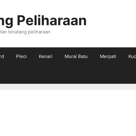
ng Peliharaan
tan binatang peliharaan
rd
Pleci
Kenari
Murai Batu
Merpati
Kuc