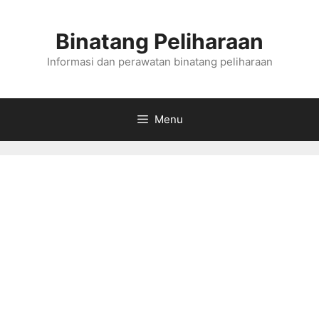
Skip
to
Binatang Peliharaan
content
Informasi dan perawatan binatang peliharaan
Menu