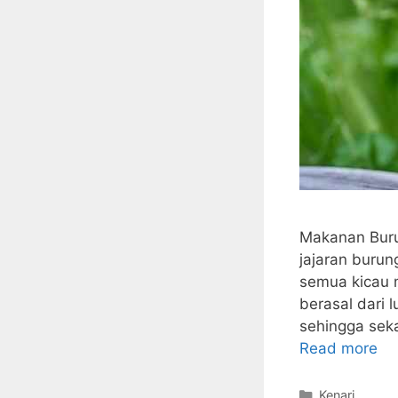
Makanan Buru
jajaran burung
semua kicau 
berasal dari 
sehingga sek
Read more
Categories
Kenari