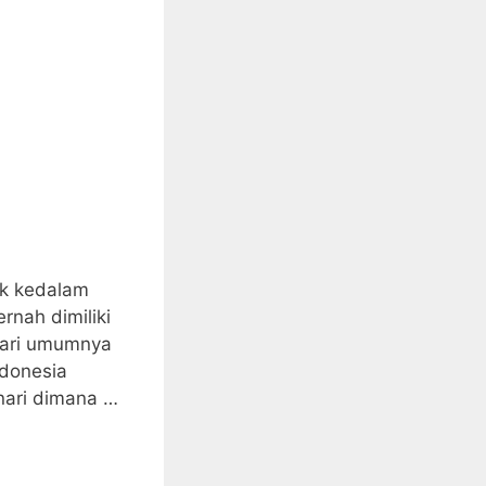
uk kedalam
rnah dimiliki
nari umumnya
ndonesia
nari dimana …