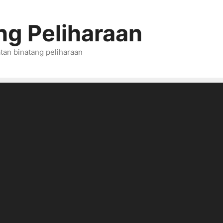
ng Peliharaan
tan binatang peliharaan