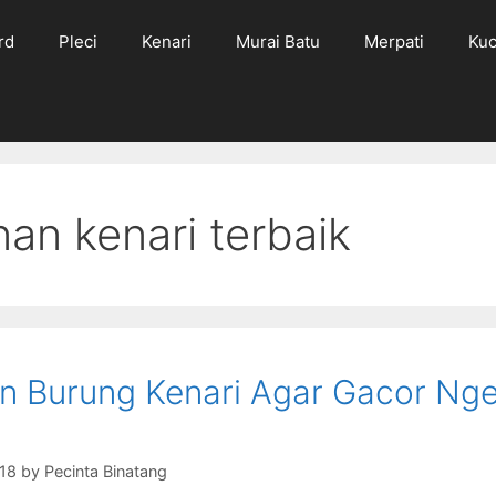
rd
Pleci
Kenari
Murai Batu
Merpati
Kuc
an kenari terbaik
 Burung Kenari Agar Gacor Nge
g
018
by
Pecinta Binatang