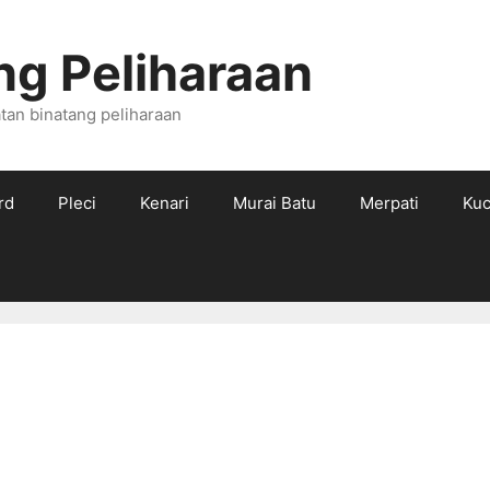
ng Peliharaan
tan binatang peliharaan
rd
Pleci
Kenari
Murai Batu
Merpati
Kuc