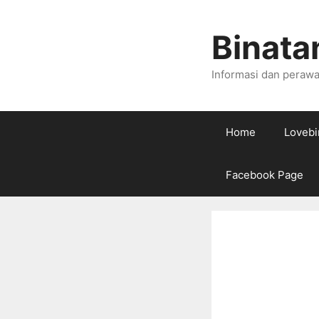
Skip
to
Binata
content
Informasi dan perawa
Home
Lovebi
Facebook Page