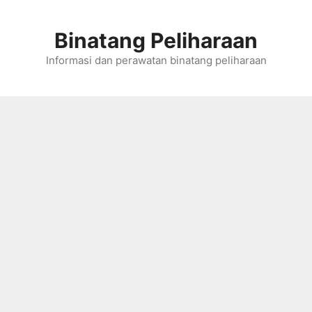
Skip
to
Binatang Peliharaan
content
Informasi dan perawatan binatang peliharaan