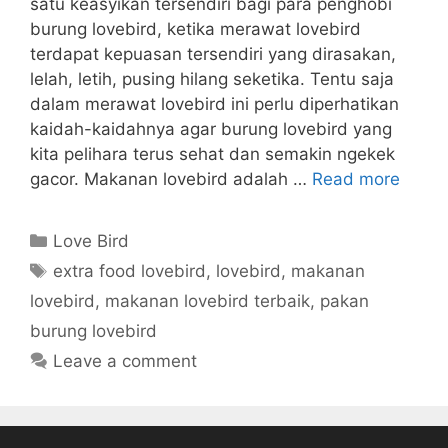
satu keasyikan tersendiri bagi para penghobi
burung lovebird, ketika merawat lovebird
terdapat kepuasan tersendiri yang dirasakan,
lelah, letih, pusing hilang seketika. Tentu saja
dalam merawat lovebird ini perlu diperhatikan
kaidah-kaidahnya agar burung lovebird yang
kita pelihara terus sehat dan semakin ngekek
gacor. Makanan lovebird adalah …
Read more
Categories
Love Bird
Tags
extra food lovebird
,
lovebird
,
makanan
lovebird
,
makanan lovebird terbaik
,
pakan
burung lovebird
Leave a comment