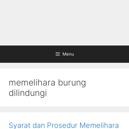
Menu
memelihara burung
dilindungi
Syarat dan Prosedur Memelihara