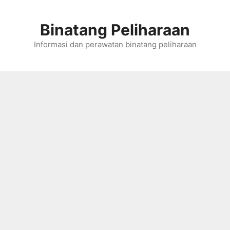
Skip
to
Binatang Peliharaan
content
Informasi dan perawatan binatang peliharaan