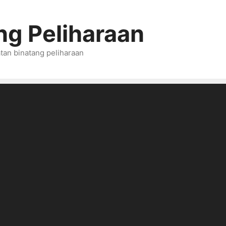
ng Peliharaan
tan binatang peliharaan