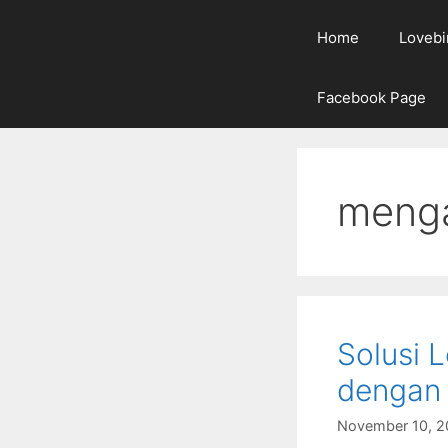
Home
Lovebi
Facebook Page
mengat
Solusi 
dengan
November 10, 2