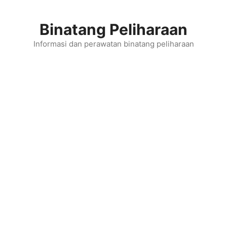
Skip
to
Binatang Peliharaan
content
Informasi dan perawatan binatang peliharaan