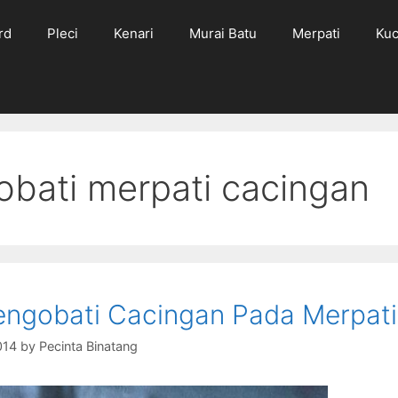
rd
Pleci
Kenari
Murai Batu
Merpati
Kuc
bati merpati cacingan
ngobati Cacingan Pada Merpati
014
by
Pecinta Binatang