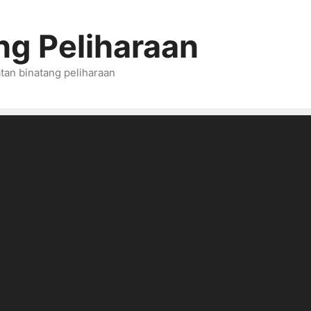
ng Peliharaan
tan binatang peliharaan