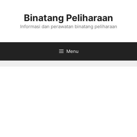
Skip
to
Binatang Peliharaan
content
Informasi dan perawatan binatang peliharaan
Menu