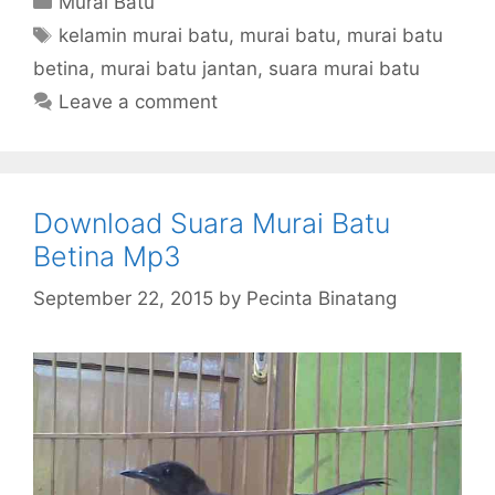
Murai Batu
Tags
kelamin murai batu
,
murai batu
,
murai batu
betina
,
murai batu jantan
,
suara murai batu
Leave a comment
Download Suara Murai Batu
Betina Mp3
September 22, 2015
by
Pecinta Binatang