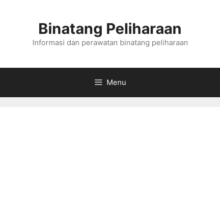
Skip
to
Binatang Peliharaan
content
Informasi dan perawatan binatang peliharaan
Menu