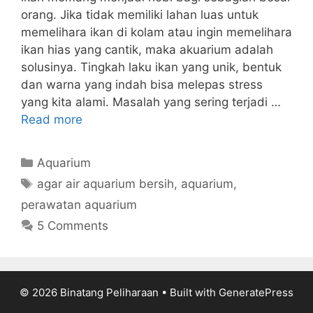
orang. Jika tidak memiliki lahan luas untuk
memelihara ikan di kolam atau ingin memelihara
ikan hias yang cantik, maka akuarium adalah
solusinya. Tingkah laku ikan yang unik, bentuk
dan warna yang indah bisa melepas stress
yang kita alami. Masalah yang sering terjadi …
Read more
Categories
Aquarium
Tags
agar air aquarium bersih
,
aquarium
,
perawatan aquarium
5 Comments
© 2026 Binatang Peliharaan
• Built with
GeneratePress