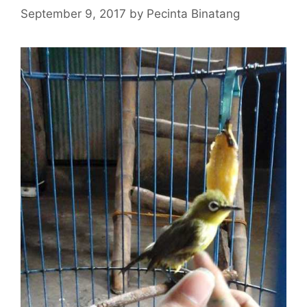
September 9, 2017
by
Pecinta Binatang