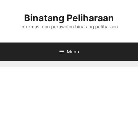
Skip
to
Binatang Peliharaan
content
Informasi dan perawatan binatang peliharaan
Menu