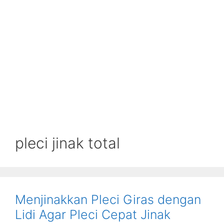
pleci jinak total
Menjinakkan Pleci Giras dengan
Lidi Agar Pleci Cepat Jinak