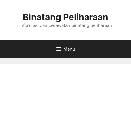
Skip
to
Binatang Peliharaan
content
Informasi dan perawatan binatang peliharaan
Menu