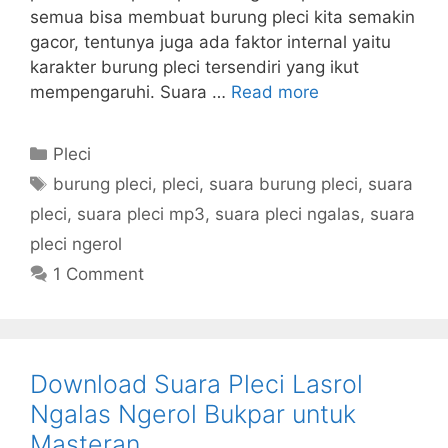
semua bisa membuat burung pleci kita semakin
gacor, tentunya juga ada faktor internal yaitu
karakter burung pleci tersendiri yang ikut
mempengaruhi. Suara …
Read more
Categories
Pleci
Tags
burung pleci
,
pleci
,
suara burung pleci
,
suara
pleci
,
suara pleci mp3
,
suara pleci ngalas
,
suara
pleci ngerol
1 Comment
Download Suara Pleci Lasrol
Ngalas Ngerol Bukpar untuk
Masteran