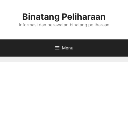
Skip
to
Binatang Peliharaan
content
Informasi dan perawatan binatang peliharaan
Menu