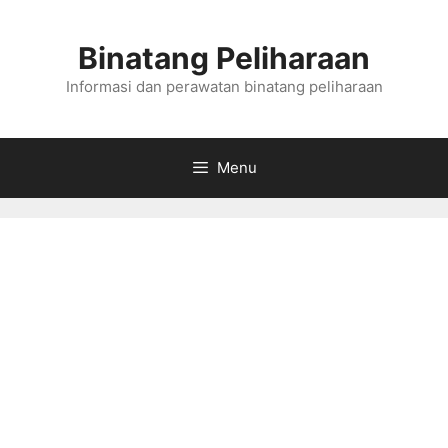
Skip
to
Binatang Peliharaan
content
Informasi dan perawatan binatang peliharaan
Menu