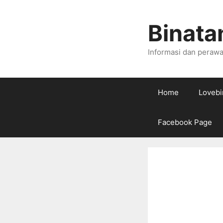
Skip
to
Binata
content
Informasi dan perawa
Home
Lovebi
Facebook Page