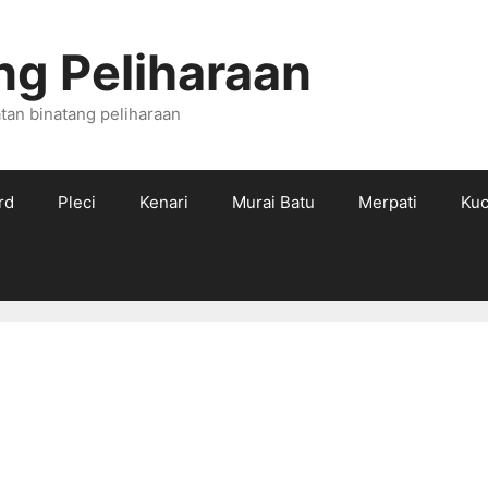
ng Peliharaan
tan binatang peliharaan
rd
Pleci
Kenari
Murai Batu
Merpati
Kuc