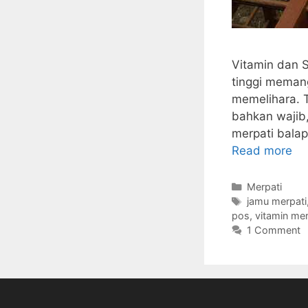
Vitamin dan 
tinggi memang
memelihara. T
bahkan wajib,
merpati balap
Read more
Categories
Merpati
Tags
jamu merpati
pos
,
vitamin mer
1 Comment