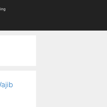
ing
ajib