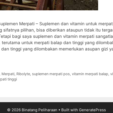
Suplemen Merpati – Suplemen dan vitamin untuk merpat
 sifatnya pilihan, bisa diberikan ataupun tidak itu terg
etapi bagi saya suplemen dan vitamin merpati sangatla
 terutama untuk merpati balap dan tinggi yang dilomba
 dan tinggi yang dilombakan memerlukan asupan gizi y
,
Merpati
,
Ribolyte
,
suplemen merpati pos
,
vitamin merpati balap
,
v
pati tinggi
© 2026 Binatang Peliharaan
• Built with
GeneratePress