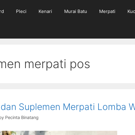
rd
Pleci
Kenari
Murai Batu
Merpati
Kuc
men merpati pos
 dan Suplemen Merpati Lomba W
by
Pecinta Binatang