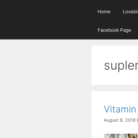
Home
Lovebi
Facebook Page
suple
Vitamin
August 8, 2018