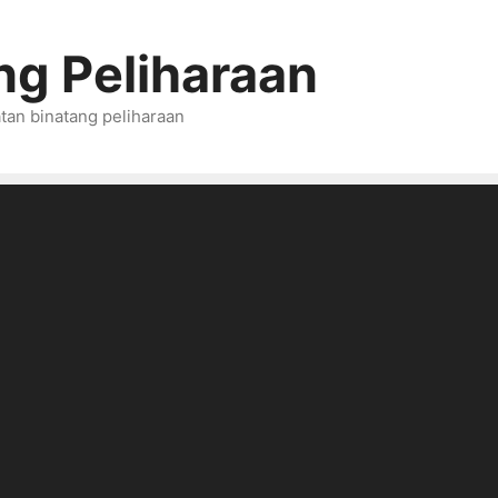
ng Peliharaan
tan binatang peliharaan