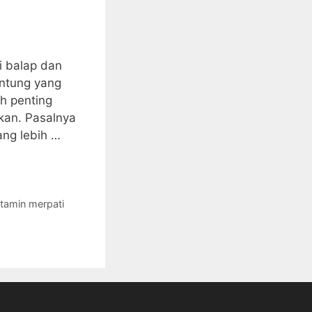
i balap dan
antung yang
h penting
kan. Pasalnya
ang lebih …
itamin merpati