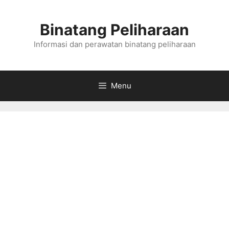
Skip
to
Binatang Peliharaan
content
Informasi dan perawatan binatang peliharaan
Menu