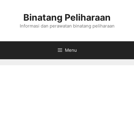
Skip
to
Binatang Peliharaan
content
Informasi dan perawatan binatang peliharaan
Menu