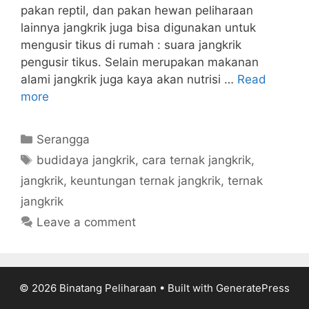
pakan reptil, dan pakan hewan peliharaan
lainnya jangkrik juga bisa digunakan untuk
mengusir tikus di rumah : suara jangkrik
pengusir tikus. Selain merupakan makanan
alami jangkrik juga kaya akan nutrisi …
Read
more
Categories
Serangga
Tags
budidaya jangkrik
,
cara ternak jangkrik
,
jangkrik
,
keuntungan ternak jangkrik
,
ternak
jangkrik
Leave a comment
© 2026 Binatang Peliharaan
• Built with
GeneratePress