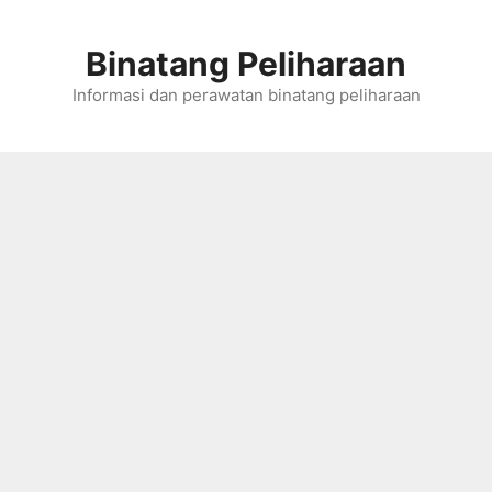
Skip
to
Binatang Peliharaan
content
Informasi dan perawatan binatang peliharaan