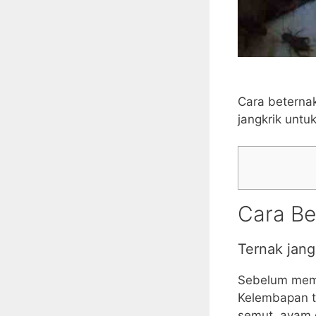
Cara beternak 
jangkrik untu
Cara Be
Ternak jang
Sebelum memu
Kelembapan te
semut, ayam d