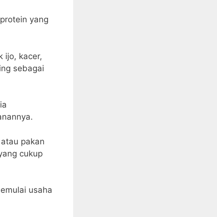
protein yang
ijo, kacer,
ding sebagai
ia
anannya.
 atau pakan
 yang cukup
memulai usaha