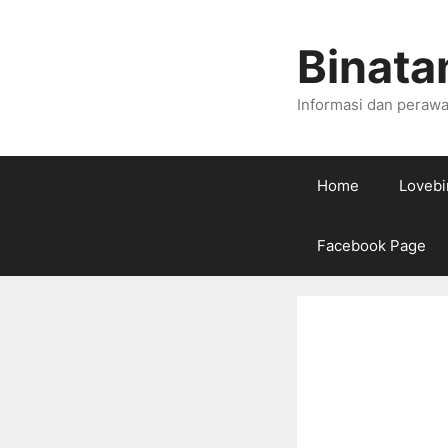
Skip
to
Binata
content
Informasi dan perawa
Home
Lovebi
Facebook Page