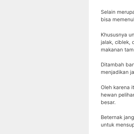
Selain merupa
bisa memenuhi
Khususnya unt
jalak, ciblek,
makanan tamb
Ditambah ban
menjadikan j
Oleh karena i
hewan peliha
besar.
Beternak jang
untuk mensup