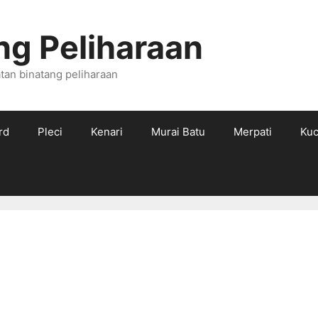
ng Peliharaan
tan binatang peliharaan
rd
Pleci
Kenari
Murai Batu
Merpati
Kuc