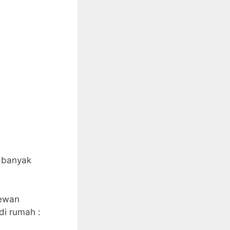
g banyak
hewan
di rumah :