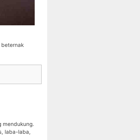
a beternak
ng mendukung.
s, laba-laba,