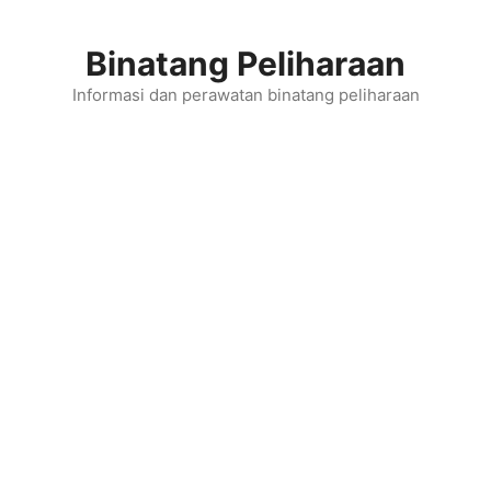
Skip
to
Binatang Peliharaan
content
Informasi dan perawatan binatang peliharaan