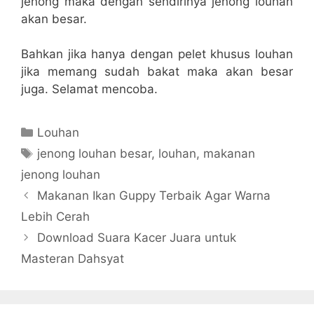
jenong maka dengan sendirinya jenong louhan
akan besar.
Bahkan jika hanya dengan pelet khusus louhan
jika memang sudah bakat maka akan besar
juga. Selamat mencoba.
Categories
Louhan
Tags
jenong louhan besar
,
louhan
,
makanan
jenong louhan
Makanan Ikan Guppy Terbaik Agar Warna
Lebih Cerah
Download Suara Kacer Juara untuk
Masteran Dahsyat