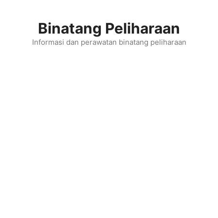
Skip
to
Binatang Peliharaan
content
Informasi dan perawatan binatang peliharaan