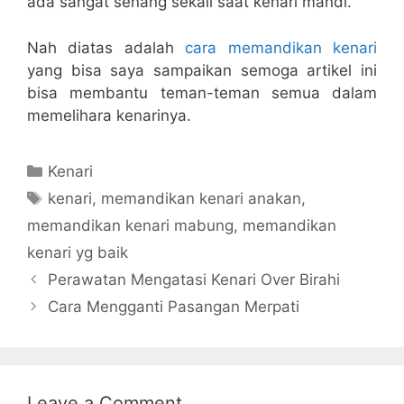
ada sangat senang sekali saat kenari mandi.
Nah diatas adalah
cara memandikan kenari
yang bisa saya sampaikan semoga artikel ini
bisa membantu teman-teman semua dalam
memelihara kenarinya.
Categories
Kenari
Tags
kenari
,
memandikan kenari anakan
,
memandikan kenari mabung
,
memandikan
kenari yg baik
Perawatan Mengatasi Kenari Over Birahi
Cara Mengganti Pasangan Merpati
Leave a Comment