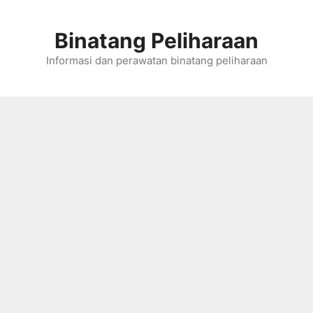
Skip
to
Binatang Peliharaan
content
Informasi dan perawatan binatang peliharaan