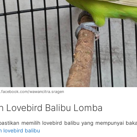
eb.facebook.com/wawancitra.sragen
n Lovebird Balibu Lomba
astikan memilih lovebird balibu yang mempunyai bak
h lovebird balibu