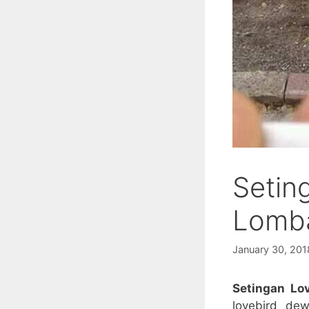
Setin
Lomba
January 30, 201
Setingan Lov
lovebird de