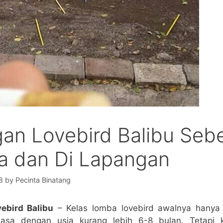
gan Lovebird Balibu Seb
 dan Di Lapangan
8
by
Pecinta Binatang
ebird Balibu
– Kelas lomba lovebird awalnya hanya
wasa dengan usia kurang lebih 6-8 bulan. Tetapi 