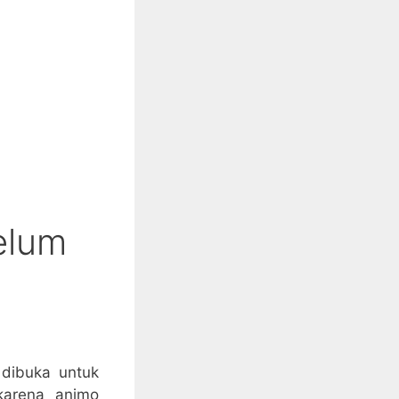
elum
 dibuka untuk
karena animo