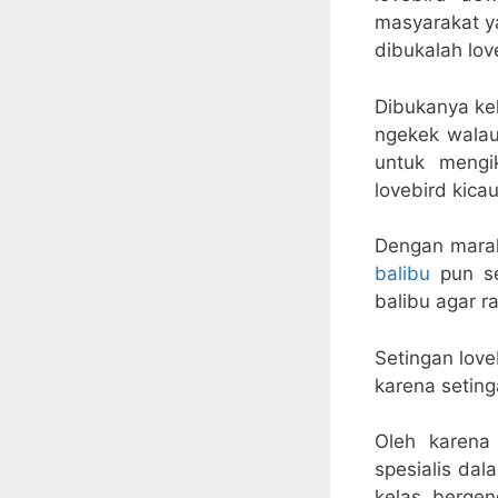
masyarakat y
dibukalah lov
Dibukanya kel
ngekek wala
untuk mengi
lovebird kicau
Dengan marak
balibu
pun se
balibu agar r
Setingan love
karena seting
Oleh karena
spesialis dal
kelas berge