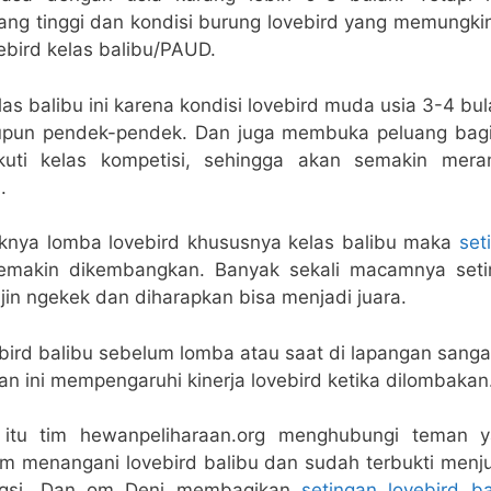
ang tinggi dan kondisi burung lovebird yang memungki
ebird kelas balibu/PAUD.
as balibu ini karena kondisi lovebird muda usia 3-4 bu
upun pendek-pendek. Dan juga membuka peluang bagi
kuti kelas kompetisi, sehingga akan semakin mera
.
nya lomba lovebird khususnya kelas balibu maka
set
makin dikembangkan. Banyak sekali macamnya setin
ajin ngekek dan diharapkan bisa menjadi juara.
bird balibu sebelum lomba atau saat di lapangan sanga
an ini mempengaruhi kinerja lovebird ketika dilombakan
 itu tim hewanpeliharaan.org menghubungi teman
am menangani lovebird balibu dan sudah terbukti menj
ngsi. Dan om Deni membagikan
setingan lovebird b