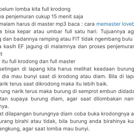
elum lomba kita full krodong
a penjemuran cukup 15 menit saja
 malam harus di master mp3 baca : cara
memaster loveb
ta bisa kepar atau umbar full satu hari. Tujuannya ag
g dan badannya ramping atau FIT tidak ngembang bulu
ta kasih EF jagung di malamnya dan proses penjemur
t
 itu full krodong dan full master
setingan di lapang kita harus melihat keadaan burung 
 dia mau bunyi saat di krodong atau diam. Bila di la
arik terus saat dikrodong maka itu lebih baik.
urung narik terus maka burung di semprot embun dida
tan supaya burung diam, agar saat dilombakan nant
nya.
aat dilapangan burungnya diam coba buka krodongnya 
rang birahi atau tidak, bila burung anda birahinya ku
angkung, agar saat lomba mau bunyi.