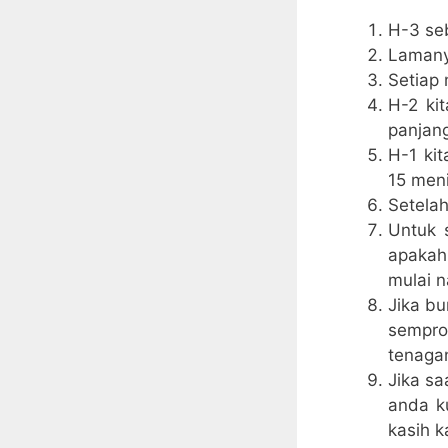
H-3 seb
Lamany
Setiap
H-2 ki
panjan
H-1 ki
15 meni
Setelah
Untuk 
apakah
mulai n
Jika b
sempro
tenaga
Jika s
anda ku
kasih k