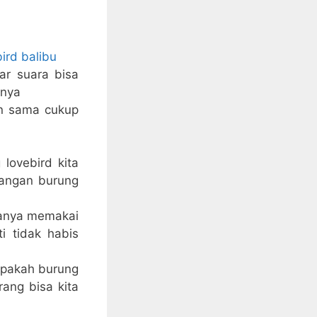
ird balibu
ar suara bisa
 nya
an sama cukup
lovebird kita
pangan burung
danya memakai
i tidak habis
apakah burung
rang bisa kita