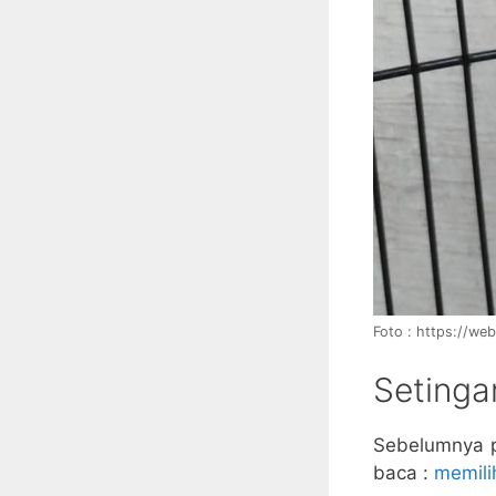
Foto : https://w
Setinga
Sebelumnya p
baca :
memili