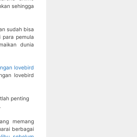
nkan sehingga
lan sudah bisa
 para pemula
maikan dunia
ingan lovebird
gan lovebird
tlah penting
.
 yang memang
uarai berbagai
alibu sebelum