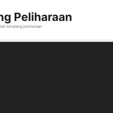
ng Peliharaan
tan binatang peliharaan