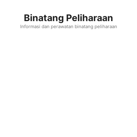
Skip
to
Binatang Peliharaan
content
Informasi dan perawatan binatang peliharaan