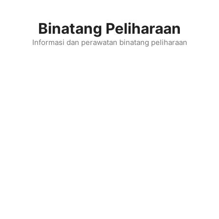
Skip
to
Binatang Peliharaan
content
Informasi dan perawatan binatang peliharaan