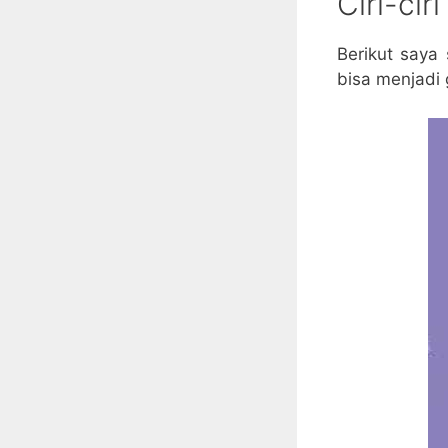
Ciri-cir
Berikut say
bisa menjadi