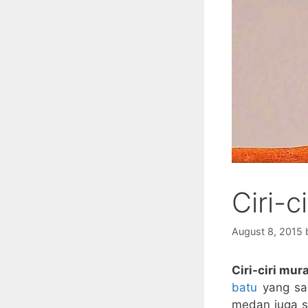
Ciri-c
August 8, 2015
Ciri-ciri mur
batu
yang san
medan juga s