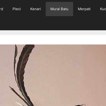
rd
Pleci
Kenari
Murai Batu
Merpati
Kuc