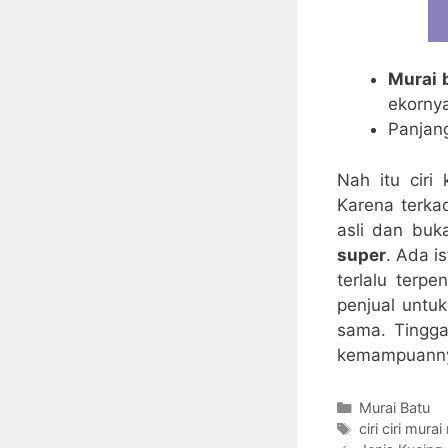
Murai 
ekornya
Panjang
Nah itu cir
Karena terka
asli dan buk
super
. Ada i
terlalu terp
penjual untuk
sama. Tingga
kemampuannya
Categories
Murai Batu
Tags
ciri ciri mur