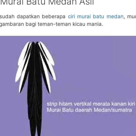
i Murai Batu Medan Asli
a sudah dapatkan beberapa
ciri murai batu medan
, mu
 gambaran bagi teman-teman kicau mania.