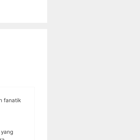
n fanatik
e yang
ra