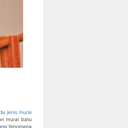
atu
jenis murai
an murai batu
dang fenomena