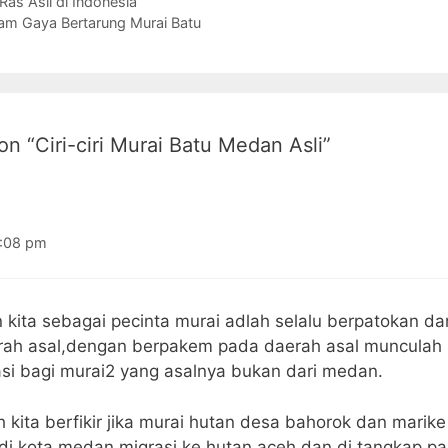
Ras Asli di Indonesia
 Gaya Bertarung Murai Batu
on “Ciri-ciri Murai Batu Medan Asli”
6:08 pm
 kita sebagai pecinta murai adlah selalu berpatokan da
rah asal,dengan berpakem pada daerah asal munculah
asi bagi murai2 yang asalnya bukan dari medan.
 kita berfikir jika murai hutan desa bahorok dan marik
 di kota medan migrasi ke hutan aceh dan di tangkap pa