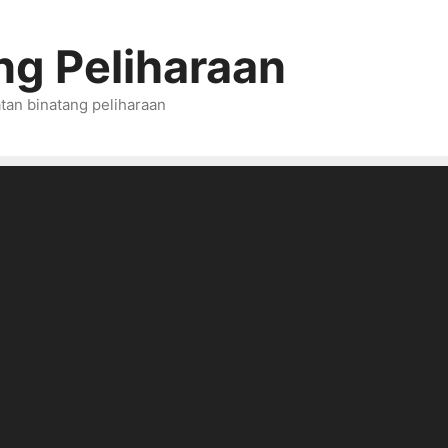
ng Peliharaan
tan binatang peliharaan