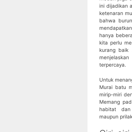
ini dijadika
ketenaran mu
bahwa burun
mendapatkan 
hanya bebera
kita perlu me
kurang baik
menjelaskan 
terpercaya.
Untuk menangg
Murai batu m
mirip-miri de
Memang pada
habitat da
maupun prila