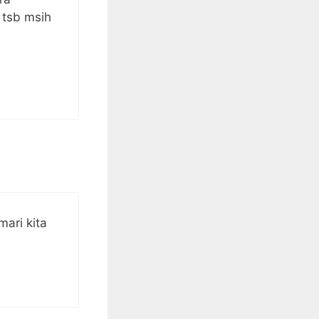
 tsb msih
mari kita