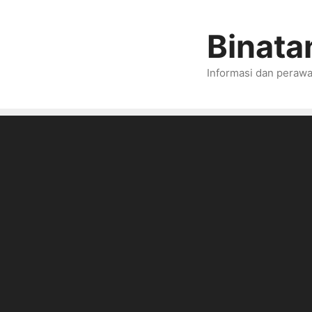
Skip
to
Binata
content
Informasi dan perawa