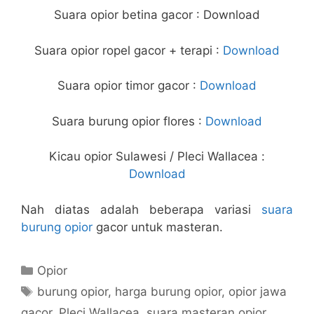
Suara opior betina gacor : Download
Suara opior ropel gacor + terapi :
Download
Suara opior timor gacor :
Download
Suara burung opior flores :
Download
Kicau opior Sulawesi / Pleci Wallacea :
Download
Nah diatas adalah beberapa variasi
suara
burung opior
gacor untuk masteran.
Categories
Opior
Tags
burung opior
,
harga burung opior
,
opior jawa
gacor
,
Pleci Wallacea
,
suara masteran opior
,