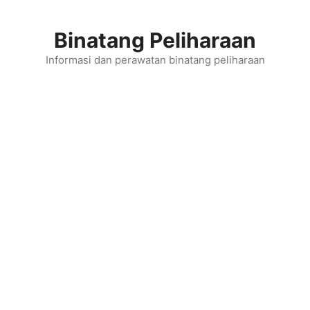
Skip
to
Binatang Peliharaan
content
Informasi dan perawatan binatang peliharaan