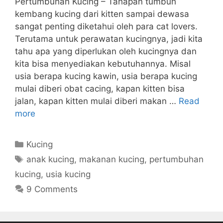
Pertumbuhan Kucing – Tahapan tumbuh
kembang kucing dari kitten sampai dewasa
sangat penting diketahui oleh para cat lovers.
Terutama untuk perawatan kucingnya, jadi kita
tahu apa yang diperlukan oleh kucingnya dan
kita bisa menyediakan kebutuhannya. Misal
usia berapa kucing kawin, usia berapa kucing
mulai diberi obat cacing, kapan kitten bisa
jalan, kapan kitten mulai diberi makan …
Read
more
Categories
Kucing
Tags
anak kucing
,
makanan kucing
,
pertumbuhan
kucing
,
usia kucing
9 Comments