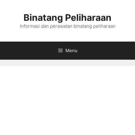
Skip
to
Binatang Peliharaan
content
Informasi dan perawatan binatang peliharaan
Menu