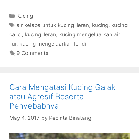
Categories
Kucing
Tags
air kelapa untuk kucing ileran
,
kucing
,
kucing
calici
,
kucing ileran
,
kucing mengeluarkan air
liur
,
kucing mengeluarkan lendir
9 Comments
Cara Mengatasi Kucing Galak
atau Agresif Beserta
Penyebabnya
May 4, 2017
by
Pecinta Binatang