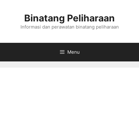
Skip
to
Binatang Peliharaan
content
Informasi dan perawatan binatang peliharaan
Menu