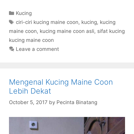
Categories
Kucing
Tags
ciri-ciri kucing maine coon
,
kucing
,
kucing
maine coon
,
kucing maine coon asli
,
sifat kucing
kucing maine coon
Leave a comment
Mengenal Kucing Maine Coon
Lebih Dekat
October 5, 2017
by
Pecinta Binatang