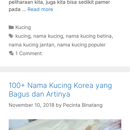
peliharaan kita, juga kita bisa sedikit pamer
pada …
Read more
Categories
Kucing
Tags
kucing
,
nama kucing
,
nama kucing betina
,
nama kucing jantan
,
nama kucing populer
1 Comment
100+ Nama Kucing Korea yang
Bagus dan Artinya
November 10, 2018
by
Pecinta Binatang