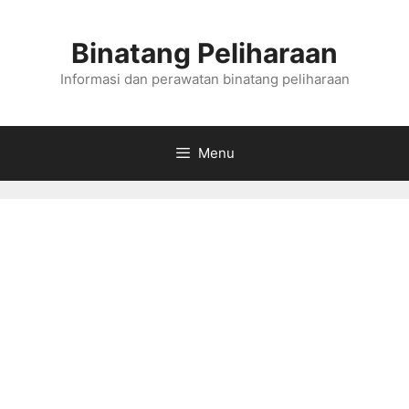
Skip
to
Binatang Peliharaan
content
Informasi dan perawatan binatang peliharaan
Menu