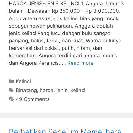
HARGA JENIS-JENIS KELINCI 1. Angora. Umur 3
bulan – Dewasa : Rp 250.000 – Rp 3.000.000.
Angora termasuk jenis kelinci hias yang cocok
sebagai hewan peliharaan. Anggora adalah
jenis kelinci yang lucu dengan bulu sangat
panjang, halus, tebal, dan kuat. Warna bulunya
bervariasi dari coklat, putih, hitam, dan
kemerahan. Angora terdiri dari angora Inggris
dan Angora Perancis. …
Read more
Categories
Kelinci
Tags
Binatang
,
harga
,
jenis
,
kelinci
49 Comments
Perhatikan Sebelum Memelihara