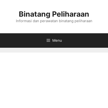
Skip
to
Binatang Peliharaan
content
Informasi dan perawatan binatang peliharaan
Menu