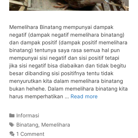
Memelihara Binatang mempunyai dampak
negatif (dampak negatif memelihara binatang)
dan dampak positif (dampak positif memelihara
binatang) tentunya saya rasa semua hal pun
mempunyai sisi negatif dan sisi positif tetapi
jika sisi negatif bisa diabaikan dan tidak begitu
besar dibanding sisi positifnya tentu tidak
menyurutkan kita dalam memelihara binatang
bukan hehehe. Dalam memelihara binatang kita
harus memperhatikan …
Read more
Categories
Informasi
Tags
Binatang
,
Memelihara
1 Comment