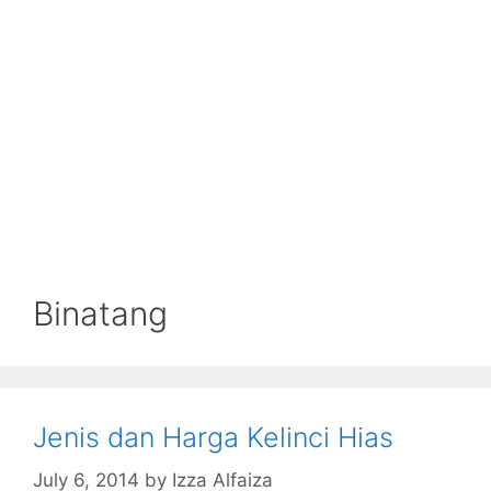
Binatang
Jenis dan Harga Kelinci Hias
July 6, 2014
by
Izza Alfaiza