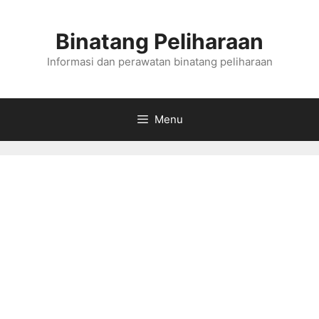
Skip
to
Binatang Peliharaan
content
Informasi dan perawatan binatang peliharaan
Menu