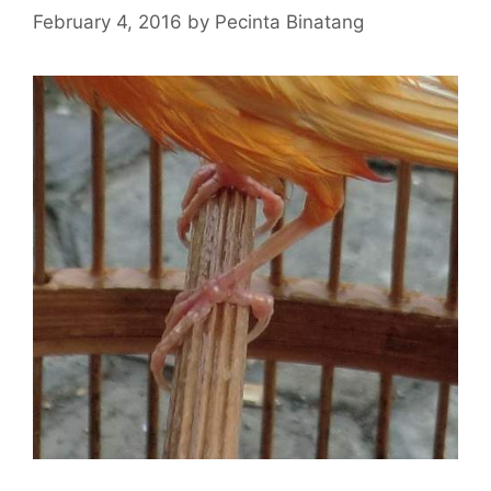
February 4, 2016
by
Pecinta Binatang