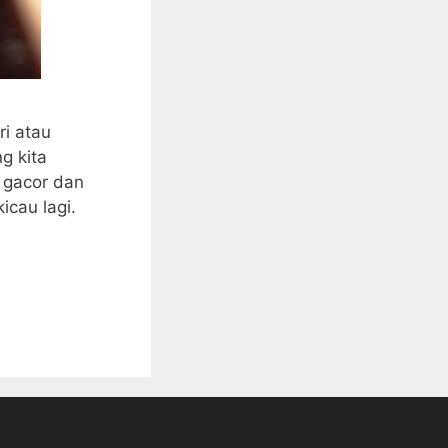
ri atau
g kita
h gacor dan
icau lagi.