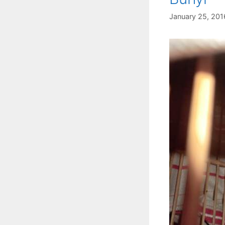
January 25, 201