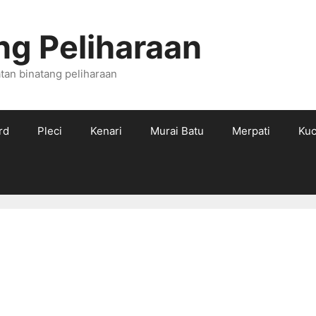
ng Peliharaan
tan binatang peliharaan
rd
Pleci
Kenari
Murai Batu
Merpati
Kuc