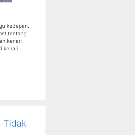
ggu kedepan.
st tentang
an kenari
i kenari
 Tidak