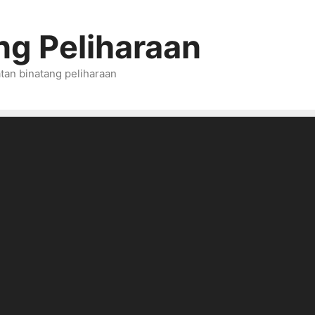
ng Peliharaan
tan binatang peliharaan