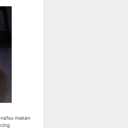
k nafsu makan
ucing