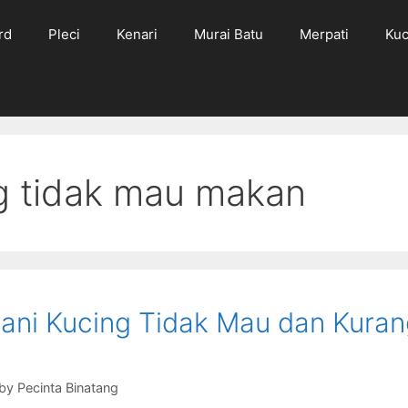
rd
Pleci
Kenari
Murai Batu
Merpati
Kuc
g tidak mau makan
ni Kucing Tidak Mau dan Kuran
by
Pecinta Binatang