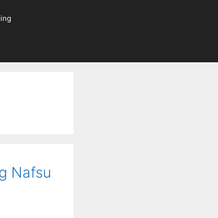
ing
g Nafsu