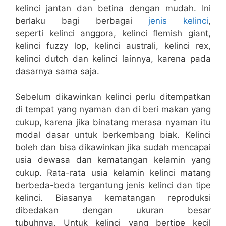
kelinci jantan dan betina dengan mudah. Ini
berlaku bagi berbagai
jenis kelinci
,
seperti kelinci anggora, kelinci flemish giant,
kelinci fuzzy lop, kelinci australi, kelinci rex,
kelinci dutch dan kelinci lainnya, karena pada
dasarnya sama saja.
Sebelum dikawinkan kelinci perlu ditempatkan
di tempat yang nyaman dan di beri makan yang
cukup, karena jika binatang merasa nyaman itu
modal dasar untuk berkembang biak. Kelinci
boleh dan bisa dikawinkan jika sudah mencapai
usia dewasa dan kematangan kelamin yang
cukup. Rata-rata usia kelamin kelinci matang
berbeda-beda tergantung jenis kelinci dan tipe
kelinci. Biasanya kematangan reproduksi
dibedakan dengan ukuran besar
tubuhnya. Untuk kelinci yang bertipe kecil