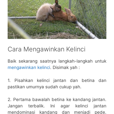
Cara Mengawinkan Kelinci
Baik sekarang saatnya langkah-langkah untuk
mengawinkan kelinci
. Disimak yah :
1. Pisahkan kelinci jantan dan betina dan
pastikan umurnya sudah cukup yah.
2. Pertama bawalah betina ke kandang jantan.
Jangan terbalik. Ini agar kelinci jantan
mendominasi kandang dan menjadi pede,