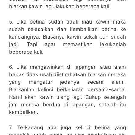
biarkan kawin lagi. lakukan beberapa kali.
5. Jika betina sudah tidak mau kawin maka
sudah selesaikan dan kembalikan betina ke
kandangnya. Biasanya kawin sekali pun sudah
jadi. Tapi agar memastikan lakukanlah
beberapa kali.
6. Jika mengawinkan di lapangan atau alam
bebas tidak usah diistirahatkan biarkan mereka
yang mengatur jedanya secara alami.
Biarkanlah kelinci berkeliaran bersama-sama.
Nanti akan kawin ulang lagi. Cukup setengah
jam mereka berdua di lapangan, setelah itu
kembalikan.
7. Terkadang ada juga kelinci betina yang
menolak untuk kawin. Ini bisa disebabkan dia