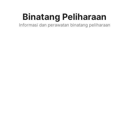
Skip
to
Binatang Peliharaan
content
Informasi dan perawatan binatang peliharaan