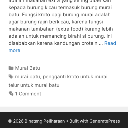
adalah makanan extra yang sering diberikan
kepada burung kicau termasuk burung murai
batu. Fungsi kroto bagi burung murai adalah
agar burung rajin berkicau, karena fungsi
makanan tambahan (extra food) kurang lebih
adalah untuk memancing birahi si burung. Ini
disebabkan karena kandungan protein …
Read
more
Categories
Murai Batu
Tags
murai batu
,
pengganti kroto untuk murai
,
telur untuk murai batu
1 Comment
© 2026 Binatang Peliharaan
• Built with
GeneratePress