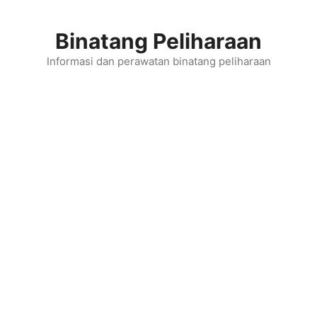
Skip
to
Binatang Peliharaan
content
Informasi dan perawatan binatang peliharaan