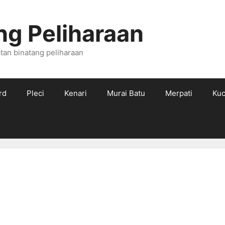
ng Peliharaan
tan binatang peliharaan
rd
Pleci
Kenari
Murai Batu
Merpati
Kuc