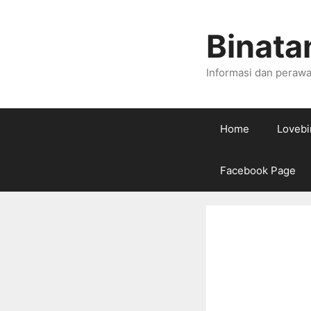
Skip
to
Binata
content
Informasi dan perawa
Home
Lovebi
Facebook Page