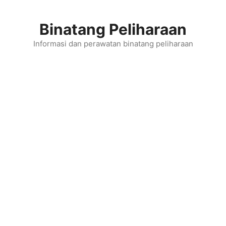
Skip
to
Binatang Peliharaan
content
Informasi dan perawatan binatang peliharaan