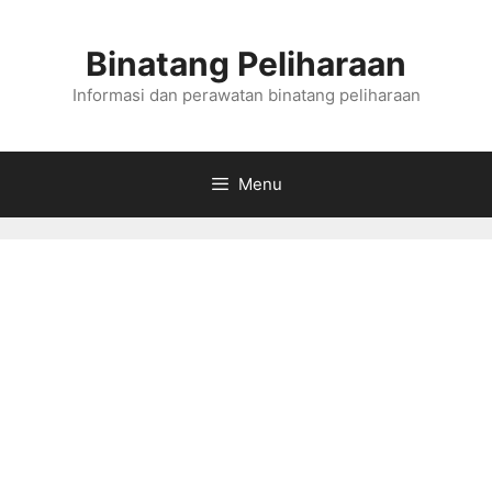
Skip
to
Binatang Peliharaan
content
Informasi dan perawatan binatang peliharaan
Menu