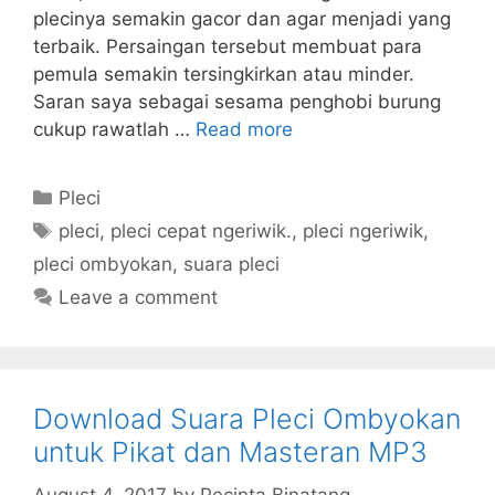
plecinya semakin gacor dan agar menjadi yang
terbaik. Persaingan tersebut membuat para
pemula semakin tersingkirkan atau minder.
Saran saya sebagai sesama penghobi burung
cukup rawatlah …
Read more
Categories
Pleci
Tags
pleci
,
pleci cepat ngeriwik.
,
pleci ngeriwik
,
pleci ombyokan
,
suara pleci
Leave a comment
Download Suara Pleci Ombyokan
untuk Pikat dan Masteran MP3
August 4, 2017
by
Pecinta Binatang