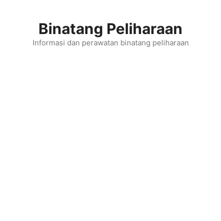
Skip
to
Binatang Peliharaan
content
Informasi dan perawatan binatang peliharaan