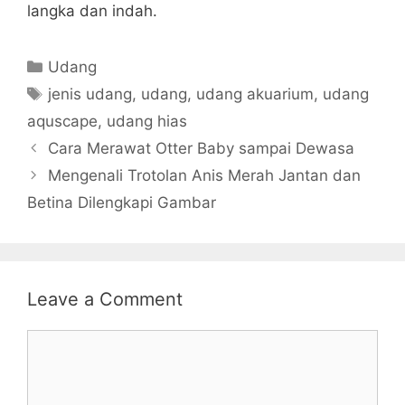
langka dan indah.
Categories
Udang
Tags
jenis udang
,
udang
,
udang akuarium
,
udang
aquscape
,
udang hias
Cara Merawat Otter Baby sampai Dewasa
Mengenali Trotolan Anis Merah Jantan dan
Betina Dilengkapi Gambar
Leave a Comment
Comment