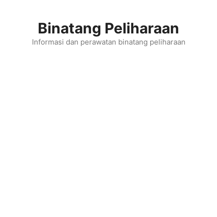
Skip
to
Binatang Peliharaan
content
Informasi dan perawatan binatang peliharaan