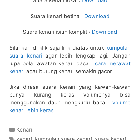
Suara kenari lokal :
Download
Suara kenari betina :
Download
Suara kenari isian komplit :
Download
Silahkan di klik saja link diatas untuk
kumpulan
suara kenari
agar lebih lengkap lagi. Jangan
lupa pola rawatan kenari baca :
cara merawat
kenari
agar burung kenari semakin gacor.
Jika dirasa suara kenari yang kawan-kawan
punya kurang keras volumenya bisa
menggunakan daun mengkudu baca :
volume
kenari lebih keras
Categories
Kenari
Tags
kenari
,
kumpulan suara kenari
,
suara kenari
,