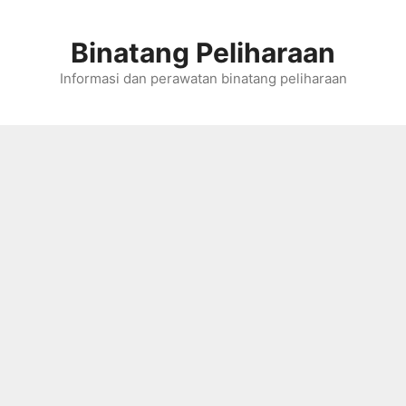
Skip
to
Binatang Peliharaan
content
Informasi dan perawatan binatang peliharaan