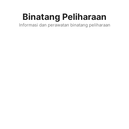
Skip
to
Binatang Peliharaan
content
Informasi dan perawatan binatang peliharaan