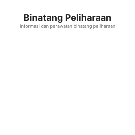
Skip
to
Binatang Peliharaan
content
Informasi dan perawatan binatang peliharaan